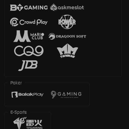
Poker
E-Sports