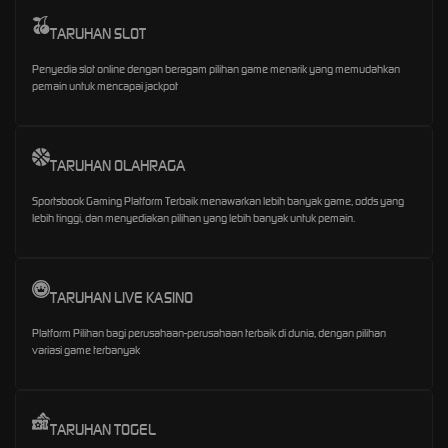
TARUHAN SLOT
Penyedia slot online dengan beragam pilihan game menarik yang memudahkan
pemain untuk mencapai jackpot
TARUHAN OLAHRAGA
Sportsbook Gaming Platform Terbaik menawarkan lebih banyak game, odds yang
lebih tinggi, dan menyediakan pilihan yang lebih banyak untuk pemain.
TARUHAN LIVE KASINO
Platform Pilihan bagi perusahaan-perusahaan terbaik di dunia, dengan pilihan
variasi game terbanyak
TARUHAN TOGEL