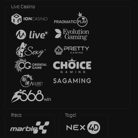
Live Casino
Race
Togel