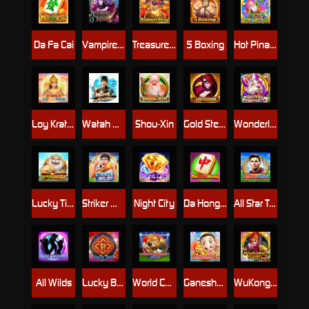
Da Fa Cai
Vampire Kiss
Treasure Pirate
5 Boxing
Hot Pinatas
Loy Krathong
Watah Master
Shou-Xin
Gold Stealer
Wonderland
Lucky Tigers
Striker WILD
Night City
Da Hong Zhong
All Star Team
All Wilds
Lucky Bats
World Cup Russia 2018
Ganesha Jr.
WuKong&Peaches