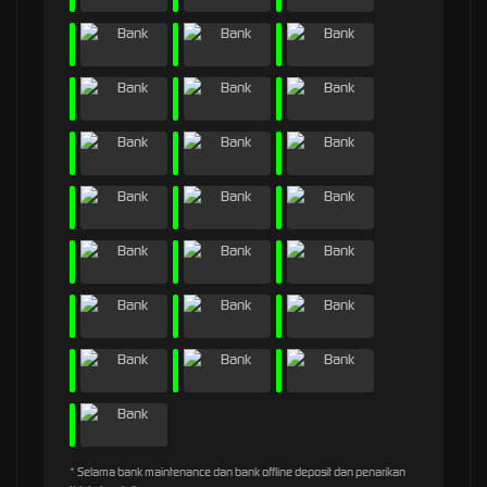
* Selama bank maintenance dan bank offline deposit dan penarikan