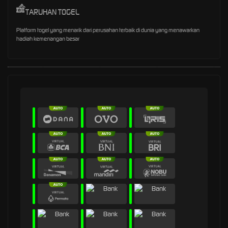
TARUHAN TOGEL
Platform togel yang menarik dari perusahan terbaik di dunia yang menawarkan
hadiah kemenangan besar