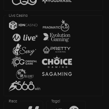
Live Casino
Race
Togel