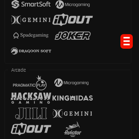
Arcade