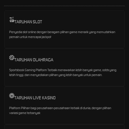
TARUHAN SLOT
Penyedia slot online dengan beragam pilihan game menarik yang memudahkan
pemain untuk mencapai jackpot
TARUHAN OLAHRAGA
Sportsbook Gaming Platform Terbaik menawarkan lebih banyak game, odds yang
lebih tinggi, dan menyediakan pilihan yang lebih banyak untuk pemain.
TARUHAN LIVE KASINO
Platform Pilihan bagi perusahaan-perusahaan terbaik di dunia, dengan pilihan
variasi game terbanyak