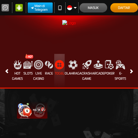
Main di
MASUK
DAFTAR
Telegram
HOT
SLOTS
LIVE
RACE
TOGEL
OLAHRAGA
CRASH
ARCADE
POKER
E-
SABUN
GAMES
CASINO
GAME
SPORTS
AYAM
i