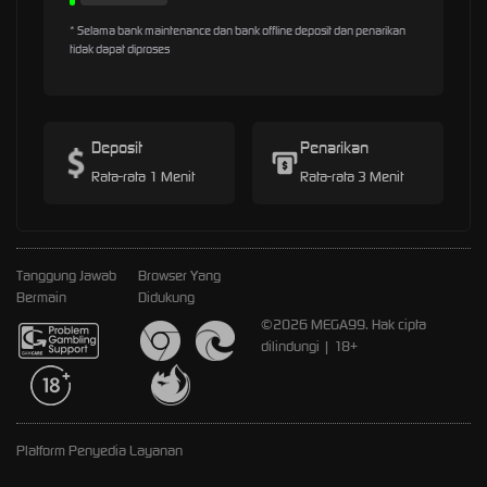
* Selama bank maintenance dan bank offline deposit dan penarikan
tidak dapat diproses
Deposit
Penarikan
Rata-rata 1 Menit
Rata-rata 3 Menit
Tanggung Jawab
Browser Yang
Bermain
Didukung
©2026 MEGA99. Hak cipta
dilindungi | 18+
Platform Penyedia Layanan