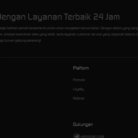
 Dengan Layanan Terbaik 24 Jam
 saja, bahkan sambil bersantai di rumah untuk mengklaim bonus harian. Dengan sistem yang sanga
 resmi, enkripsi keamanan data yang ketat, serta layanan customer service yang responsif se
agi, buruan gabung sekarang!
Platform
Promosi
Loyalty
Referral
Dukungan
+85593811108