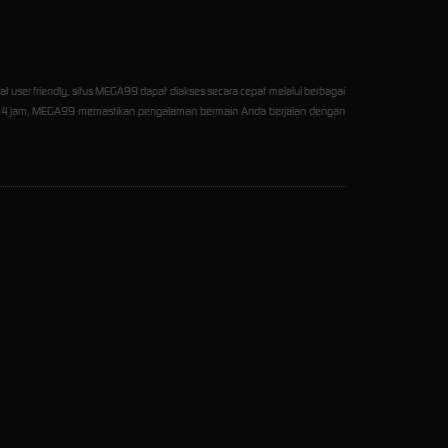
t user friendly, situs MEGA99 dapat diakses secara cepat melalui berbagai
lama 24 jam, MEGA99 memastikan pengalaman bermain Anda berjalan dengan