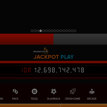
JACKPOT
PLAY
IDR
12,698,742,478
INO
RACE
TOGEL
OLAHRAGA
CRASH GAME
ARCADE