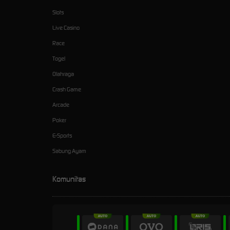
Slots
Live Casino
Race
Togel
Olahraga
Crash Game
Arcade
Poker
E-Sports
Sabung Ayam
Komunitas