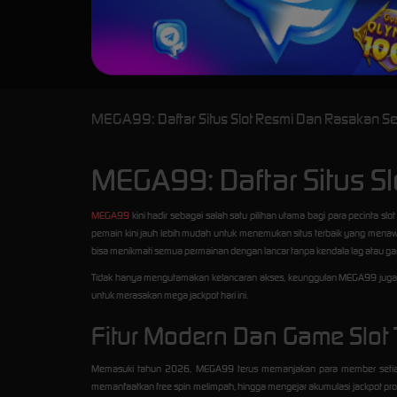
MEGA99: Daftar Situs Slot Resmi Dan Rasakan Sen
MEGA99: Daftar Situs Sl
MEGA99
kini hadir sebagai salah satu pilihan utama bagi para pecinta s
pemain kini jauh lebih mudah untuk menemukan situs terbaik yang menawa
bisa menikmati semua permainan dengan lancar tanpa kendala lag atau ga
Tidak hanya mengutamakan kelancaran akses, keunggulan MEGA99 juga terl
untuk merasakan mega jackpot hari ini.
Fitur Modern Dan Game Slot
Memasuki tahun 2026, MEGA99 terus memanjakan para member setianya d
memanfaatkan free spin melimpah, hingga mengejar akumulasi jackpot pro