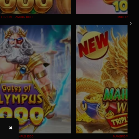
FORTUNE GARUDA 1000
MOCHI MANIA 1
×
GATES OF OLYMPUS 1000
MAHJONG WINS TRIP