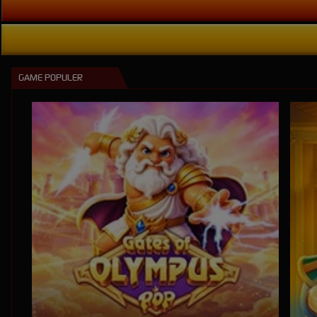
GAME POPULER