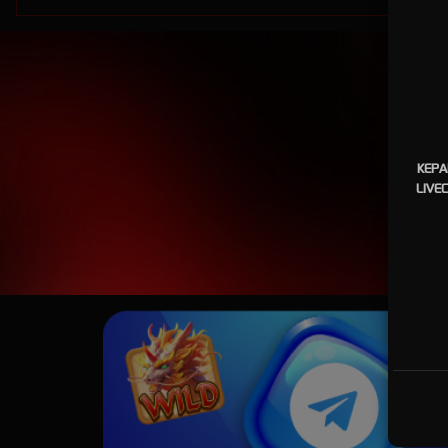
KEPA
LIVE